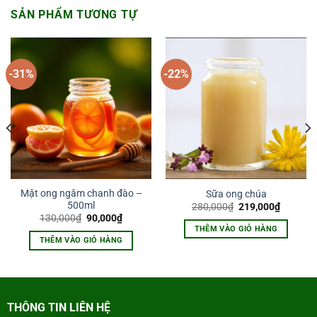
SẢN PHẨM TƯƠNG TỰ
-31%
-22%
Mật ong ngâm chanh đào –
Sữa ong chúa
500ml
Giá
Giá
280,000
₫
219,000
₫
gốc
hiện
Giá
Giá
130,000
₫
90,000
₫
là:
tại
gốc
hiện
THÊM VÀO GIỎ HÀNG
280,000₫.
là:
là:
tại
THÊM VÀO GIỎ HÀNG
0₫.
219,000
130,000₫.
là:
90,000₫.
THÔNG TIN LIÊN HỆ