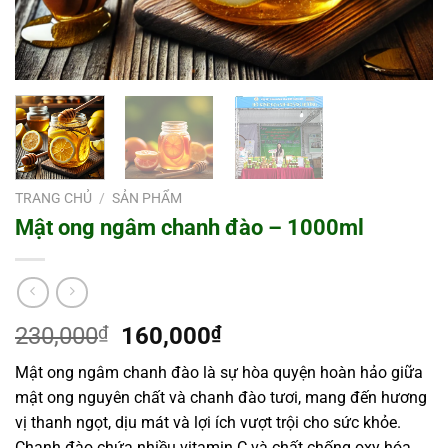
TRANG CHỦ
/
SẢN PHẨM
Mật ong ngâm chanh đào – 1000ml
Giá
Giá
230,000
₫
160,000
₫
gốc
hiện
Mật ong ngâm chanh đào là sự hòa quyện hoàn hảo giữa
là:
tại
mật ong nguyên chất và chanh đào tươi, mang đến hương
230,000₫.
là:
vị thanh ngọt, dịu mát và lợi ích vượt trội cho sức khỏe.
160,000₫.
Chanh đào chứa nhiều vitamin C và chất chống oxy hóa,