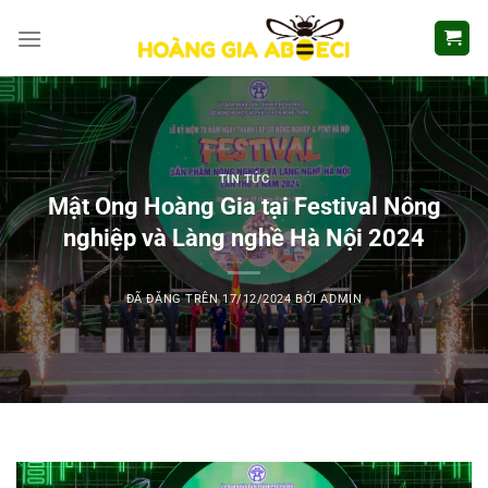
Chuyển
đến
nội
dung
TIN TỨC
Mật Ong Hoàng Gia tại Festival Nông
nghiệp và Làng nghề Hà Nội 2024
ĐÃ ĐĂNG TRÊN
17/12/2024
BỞI
ADMIN