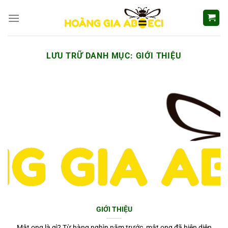
Chuyển
đến
nội
dung
LƯU TRỮ DANH MỤC:
GIỚI THIỆU
GIỚI THIỆU
Mật ong là gì? Từ hàng nghìn năm trước, mật ong đã hiện diện